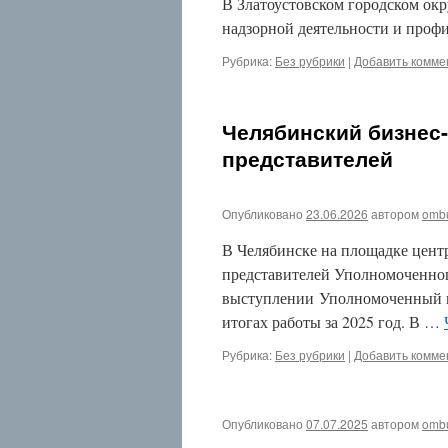
В Златоустовском городском окр
2026
надзорной деятельности и профи
Июнь
2026
Рубрика:
Без рубрики
|
Добавить комме
Июль
2025
Май
2025
Челябинский бизнес
Декабрь
представителей
2024
Ноябрь
2024
Октябрь
Опубликовано
23.06.2026
автором
omb
2024
В Челябинске на площадке цент
Июль
2019
представителей Уполномоченног
Февраль
выступлении Уполномоченный по
2019
итогах работы за 2025 год. В …
Декабрь
2018
Рубрика:
Без рубрики
|
Добавить комме
Август
2018
Июнь
2018
Опубликовано
07.07.2025
автором
omb
Апрель
2018