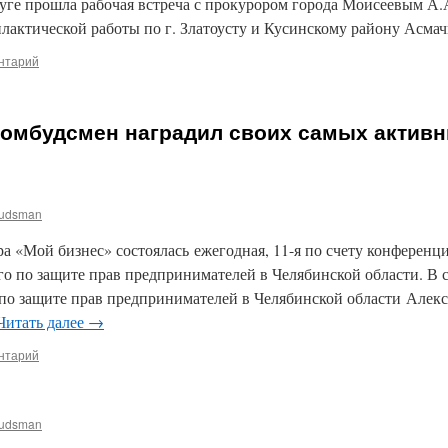
уге прошла рабочая встреча с прокурором города Моисеевым А.
лактической работы по г. Златоусту и Кусинскому району Асмач
нтарий
-омбудсмен наградил своих самых актив
udsman
ра «Мой бизнес» состоялась ежегодная, 11-я по счету конферен
о по защите прав предпринимателей в Челябинской области. В 
 защите прав предпринимателей в Челябинской области Алекса
Читать далее
→
нтарий
udsman