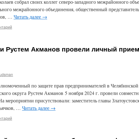
олаев собрал своих коллег северо-западного межрайонного объ
льного межрайонного объединения, общественный представител
нов, …
Читать далее
→
нтарий
 и Рустем Акманов провели личный прие
udsman
лномоченный по защите прав предпринимателей в Челябинской 
ского округа Рустем Акманов 5 ноября 2024 г. провели совмес
На мероприятии присутствовали: заместитель главы Златоустовск
ьячков, …
Читать далее
→
нтарий