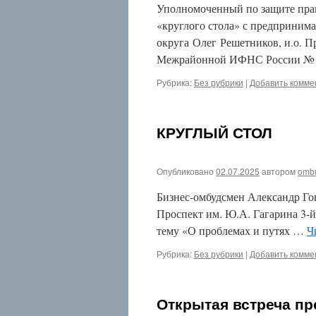
Уполномоченный по защите прав
Март
«круглого стола» с предпринима
2018
Январь
округа Олег Решетников, и.о. П
2018
Межрайонной ИФНС России № 2
Декабрь
2017
Рубрика:
Без рубрики
|
Добавить комме
Ноябрь
2017
Сентябрь
2017
КРУГЛЫЙ СТОЛ
Июнь
2017
Май
Опубликовано
02.07.2025
автором
omb
2017
Апрель
Бизнес-омбудсмен Александр Гонч
2017
Проспект им. Ю.А. Гагарина 3-й
Март
2017
тему «О проблемах и путях …
Ч
Февраль
2017
Рубрика:
Без рубрики
|
Добавить комме
Январь
2017
Декабрь
Открытая встреча п
2016