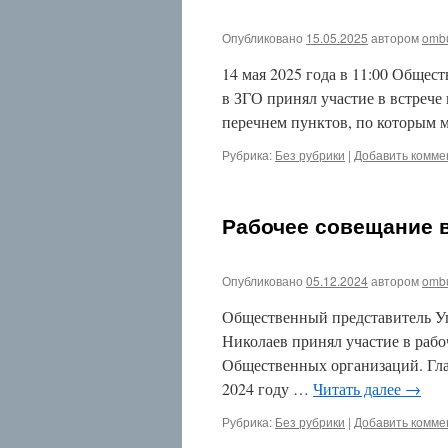
Ноябрь
2016
Октябрь
Опубликовано
15.05.2025
автором
omb
2016
14 мая 2025 года в 11:00 Обще
Сентябрь
2016
в ЗГО принял участие в встрече
Август
перечнем пунктов, по которым 
2016
Июнь
Рубрика:
Без рубрики
|
Добавить комме
2016
Май
2016
Апрель
Рабочее совещание 
2016
Март
2016
Опубликовано
05.12.2024
автором
omb
Февраль
2016
Общественный представитель Уп
Январь
Николаев принял участие в раб
2016
Декабрь
Общественных организаций. Гла
2015
2024 году …
Читать далее
→
Ноябрь
2015
Рубрика:
Без рубрики
|
Добавить комме
Октябрь