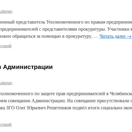
udsman
ственный представитель Уполномоченного по правам предприним
 предпринимателей с представителями прокуратуры. Участники к
можно обращаться за помощью в прокуратуру, …
Читать далее
→
нтарий
в Администрации
udsman
олномоченного по защите прав предпринимателей в Челябинск
очем совещании Администрации. На совещание присутствовали
ва ЗГО Олег Юрьевич Решетников подвёл итоги социально-экон
нтарий