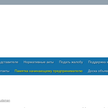
дставителе
Нормативные акты
Подать жалобу
Поддержка м
нтакты
Памятка начинающему предпринимателю
Доска объя
udsman