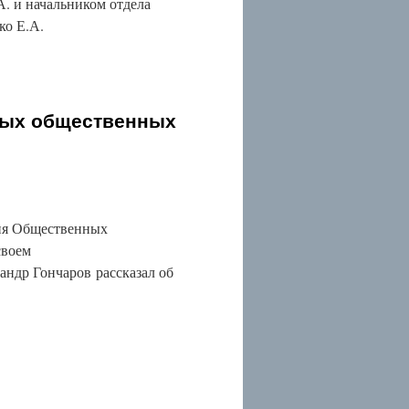
А. и начальником отдела
ко Е.А.
ных общественных
ция Общественных
своем
ндр Гончаров рассказал об