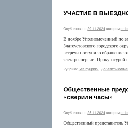
2015
Сентябрь
УЧАСТИЕ В ВЫЕЗДН
2015
Июнь
2015
Май
Опубликовано
29.11.2024
автором
omb
2015
Апрель
В ноябре Уполномоченный по за
2015
Златоустовского городского ок
Март
встречи поступило обращение о
2015
Февраль
электроэнергии. Прокуратурой 
2015
Декабрь
Рубрика:
Без рубрики
|
Добавить комме
2014
Ноябрь
2014
Общественные предс
Прочее
«сверили часы»
Войти
Опубликовано
25.11.2024
автором
omb
Общественный представитель Уп