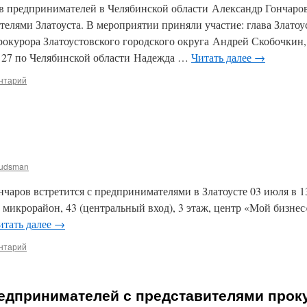
 предпринимателей в Челябинской области Александр Гончаров
телями Златоуста. В мероприятии приняли участие: глава Златоу
рокурора Златоустовского городского округа Андрей Скобочкин,
7 по Челябинской области Надежда …
Читать далее
→
нтарий
udsman
аров встретится с предпринимателями в Златоусте 03 июля в 13.0
 микрорайон, 43 (центральный вход), 3 этаж, центр «Мой бизнес
итать далее
→
нтарий
редпринимателей с представителями прок