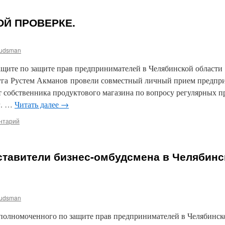
ОЙ ПРОВЕРКЕ.
udsman
щите по защите прав предпринимателей в Челябинской области
руга Рустем Акманов провели совместный личный прием предприн
т собственника продуктового магазина по вопросу регулярных
г. …
Читать далее
→
нтарий
тавители бизнес-омбудсмена в Челябинс
udsman
олномоченного по защите прав предпринимателей в Челябинско