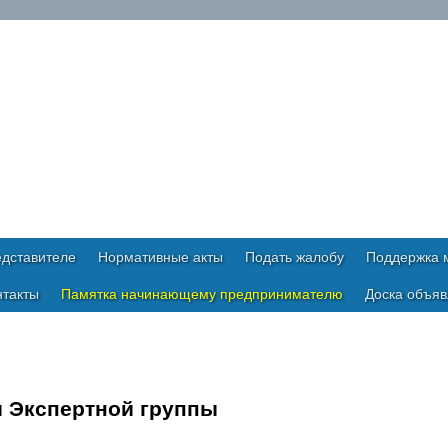
дставителе
Нормативные акты
Подать жалобу
Поддержка м
нтакты
Памятка начинающему предпринимателю
Доска объя
и Экспертной группы