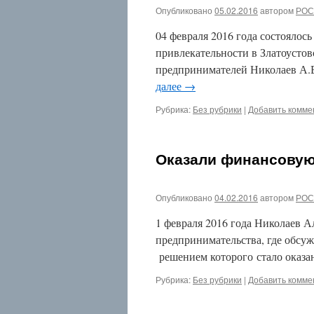
2026
Опубликовано
05.02.2016
автором
РОС
Июнь
04 февраля 2016 года состояло
2026
Июль
привлекательности в Златоустов
2025
предпринимателей Николаев А.
Май
далее
→
2025
Декабрь
Рубрика:
Без рубрики
|
Добавить комме
2024
Ноябрь
2024
Октябрь
Оказали финансовую
2024
Июль
2019
Опубликовано
04.02.2016
автором
РОС
Февраль
2019
1 февраля 2016 года Николаев А
Декабрь
2018
предпринимательства, где обсу
Август
решением которого стало оказа
2018
Июнь
Рубрика:
Без рубрики
|
Добавить комме
2018
Апрель
2018