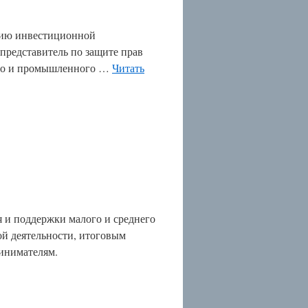
ению инвестиционной
представитель по защите прав
ого и промышленного …
Читать
я и поддержки малого и среднего
ой деятельности, итоговым
инимателям.