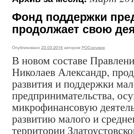
Фонд поддержки пре
Архивы
Июль
продолжает свою де
2026
Июнь
2026
Июль
Опубликовано
23.03.2016
автором
РОСоружие
2025
В новом составе Правлени
Май
2025
Николаев Александр, про
Декабрь
2024
развития и поддержки ма
Ноябрь
2024
предпринимательства, о
Октябрь
2024
микрофинансовую деятель
Июль
2019
развитию малого и средне
Февраль
2019
территории Златоустовског
Декабрь