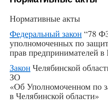
Архивы
Нормативные акты
Июль
2026
Июнь
Федеральный закон
“78 ФЗ
2026
Июль
уполномоченных по защи
2025
Май
прав предпринимателей в
2025
Декабрь
2024
Закон
Челябинской области
Ноябрь
2024
ЗО
Октябрь
2024
«Об Уполномоченном по з
Июль
2019
в Челябинской области»
Февраль
2019
Декабрь