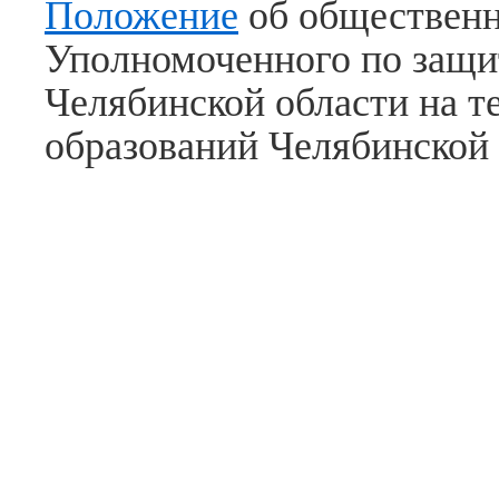
Положение
об общественн
2018
Август
Уполномоченного по защи
2018
Июнь
Челябинской области на 
2018
Апрель
образований Челябинской
2018
Март
2018
Январь
2018
Декабрь
2017
Ноябрь
2017
Сентябрь
2017
Июнь
2017
Май
2017
Апрель
2017