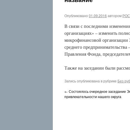
2026
Июнь
2026
Опубликовано
01.09.2016
автором
РОС
Июль
2025
В связи с последними изменени
Май
организациях» – изменить полн
2025
микрофинансовой организации З
Декабрь
2024
среднего предпринимательства –
Ноябрь
Правления Фонда, председателем
2024
Октябрь
2024
Также на заседании были рассм
Июль
2019
Запись опубликована в рубрике
Без ру
Февраль
2019
←
Состоялось очередное заседание Э
Декабрь
привлекательности нашего округа
2018
Август
2018
Июнь
2018
Апрель
2018