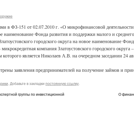
оружие
ями в ФЗ-151 от 02.07.2010 г. «О микрофинансовой деятельнос
ое наименование Фонда развития и поддержки малого и среднег
латоустовского городского округа на новое наименование Фонд
 микрокредитная компания Златоустовского городского округа 
 которого является Николаев А.В. на очередном заседании 24 ав
отрены заявления предпринимателей на получение займов и при
брики
. Добавьте в закладки
постоянную ссылку
.
кспертной группы по инвестиционной
О финан