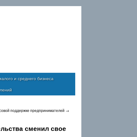
алого и среднего бизнеса
влений
совой поддержке предпринимателей
→
ельства сменил свое