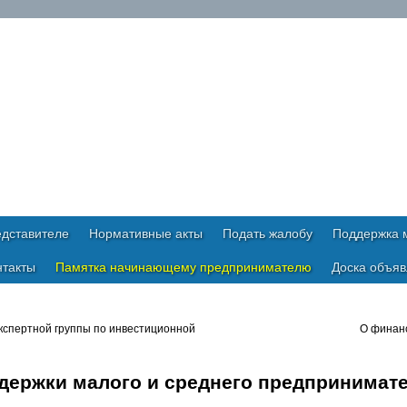
дставителе
Нормативные акты
Подать жалобу
Поддержка м
нтакты
Памятка начинающему предпринимателю
Доска объя
кспертной группы по инвестиционной
О финан
держки малого и среднего предпринимат