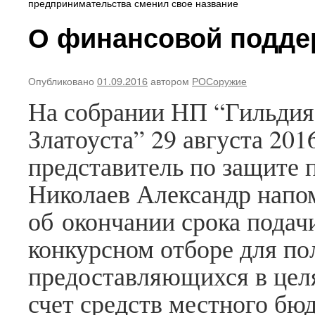
предпринимательства сменил свое название
О финансовой подде
Архивы
Июль
2026
Опубликовано
01.09.2016
автором
РОСоружие
Июнь
2026
На собрании НП “Гильдия
Июль
2025
Златоуста” 29 августа 20
Май
2025
представитель по защите 
Декабрь
2024
Николаев Александр напо
Ноябрь
2024
об окончании срока подач
Октябрь
2024
конкурсном отборе для по
Июль
2019
предоставляющихся в целя
Февраль
2019
счет средств местного бю
Декабрь