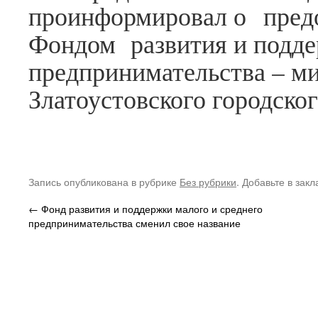
2018
проинформировал о пред
Август
2018
Фондом развития и подде
Июнь
предпринимательства – м
2018
Апрель
Златоустовского городског
2018
Март
2018
Январь
2018
Декабрь
2017
Запись опубликована в рубрике
Без рубрики
. Добавьте в зак
Ноябрь
2017
←
Фонд развития и поддержки малого и среднего
Сентябрь
предпринимательства сменил свое название
2017
Июнь
2017
Май
2017
Апрель
2017